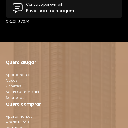
Converse por e-mail
Envie sua mensagem
CRECI: J 7074
Quero alugar
Apartamentos
Casas
Kitinetes
Salas Comerciais
Sobrados
Quero comprar
Apartamentos
Áreas Rurais
Barracões