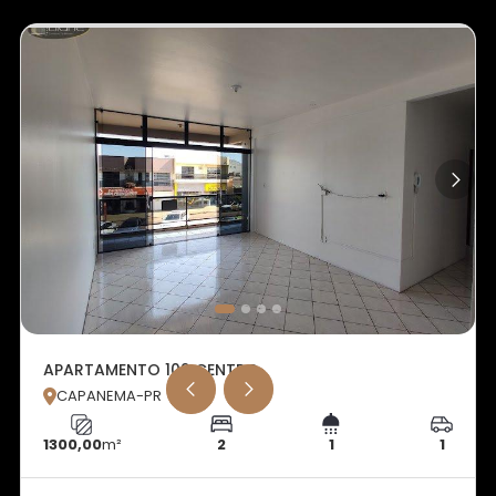
APARTAMENTO 102 CENTRO
CAPANEMA-PR

1300,00
m²
2
1
1