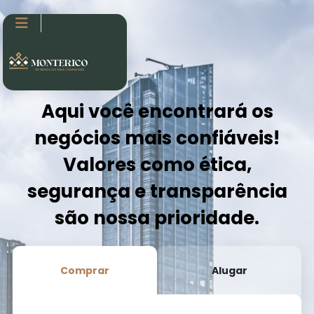

Aqui você encontrará os
negócios mais confiáveis!
Valores como ética,
segurança e transparência
são nossa prioridade.
Comprar
Alugar